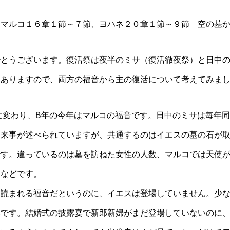
 マルコ１６章１節～７節、ヨハネ２０章１節～９節 空の墓
でとうございます。復活祭は夜半のミサ（復活徹夜祭）と日中
もありますので、両方の福音から主の復活について考えてみま
に変わり、
B
年の今年はマルコの福音です。日中のミサは毎年同
出来事が述べられていますが、共通するのはイエスの墓の石が
です。違っているのは墓を訪ねた女性の人数、マルコでは天使
となどです。
に読まれる福音だというのに、イエスは登場していません。少
いです。結婚式の披露宴で新郎新婦がまだ登場していないのに