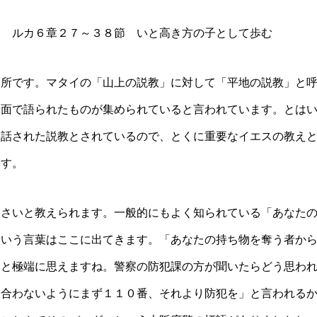
日 ルカ６章２７～３８節 いと高き方の子として歩む
箇所です。マタイの「山上の説教」に対して「平地の説教」と
場面で語られたものが集められていると言われています。とは
に話された説教とされているので、とくに重要なイエスの教え
ます。
なさいと教えられます。一般的にもよく知られている「あなた
という言葉はここに出てきます。「あなたの持ち物を奪う者か
っと極端に思えますね。警察の防犯課の方が聞いたらどう思わ
に合わないようにまず１１０番、それより防犯を」と言われる