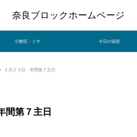
奈良ブロックホームページ
小教区・ミサ
今日の福音
２月２３日 年間第７主日
年間第７主日