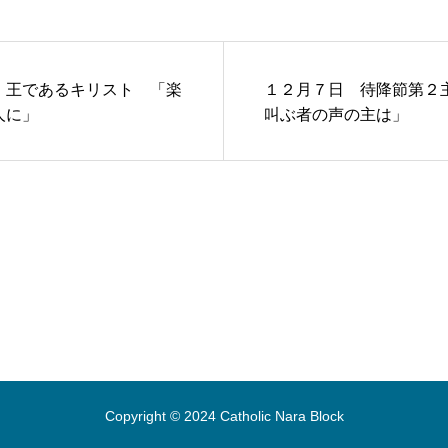
 王であるキリスト 「楽
１２月７日 待降節第２
人に」
叫ぶ者の声の主は」
Copyright © 2024 Catholic Nara Block