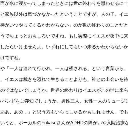
一面が水に浸かってしまったときには世の終わりを思わせるに
アと家族以外は気づかなかったということですが、人の子、イ
泥棒がいつやってくるかわからない」のが世の終わりのことだ
ようでちょっとおもしろいですね。もし実際にイエスが夜中に
出したらいけませんよ。いずれにしてもいつ来るかわからない
わけですね。
や「一人は連れて行かれ、一人は残される」という言葉から、
し、イエスは裁きを恐れて生きることよりも、神との出会いを
るのではないでしょうか。世界の終わりはイエスがこの世に来
うバンドをご存知でしょうか。男性三人、女性一人のミュージ
「ああ、あの…」と思う方もいらっしゃるかもしれません。で
というと、ボーカルの
Fukase
さんが
ADHD
の障がいや入院治療