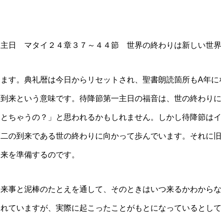
１主日 マタイ２４章３７～４４節 世界の終わりは新しい世
ます。典礼暦は今日からリセットされ、聖書朗読箇所も
A
年に
は到来という意味です。待降節第一主日の福音は、世の終わり
マとちゃうの？」と思われるかもしれません。しかし待降節は
第二の到来である世の終わりに向かって歩んでいます。それに
到来を準備するのです。
来事と泥棒のたとえを通して、そのときはいつ来るかわからな
されていますが、実際に起こったことがもとになっているとし