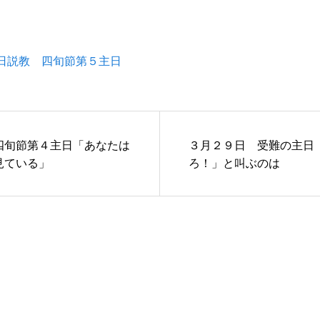
日説教 四旬節第５主日
四旬節第４主日「あなたは
３月２９日 受難の主日
見ている」
ろ！」と叫ぶのは