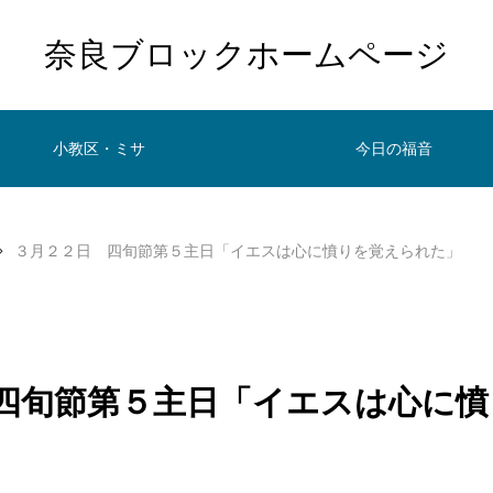
奈良ブロックホームページ
小教区・ミサ
今日の福音
３月２２日 四旬節第５主日「イエスは心に憤りを覚えられた」
四旬節第５主日「イエスは心に憤