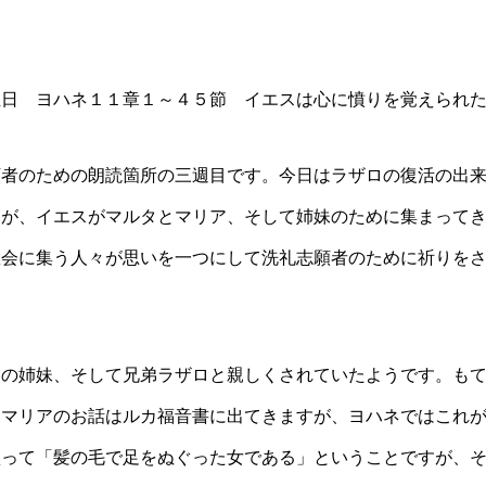
主日 ヨハネ１１章１～４５節 イエスは心に憤りを覚えられ
者のための朗読箇所の三週目です。今日はラザロの復活の出来
すが、イエスがマルタとマリア、そして姉妹のために集まって
教会に集う人々が思いを一つにして洗礼志願者のために祈りを
の姉妹、そして兄弟ラザロと親しくされていたようです。もて
たマリアのお話はルカ福音書に出てきますが、ヨハネではこれ
塗って「髪の毛で足をぬぐった女である」ということですが、